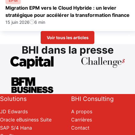
EPM
Migration EPM vers le Cloud Hybride : un levier
stratégique pour accélérer la transformation finance
15 juin 2026
6 min
Voir tous les articles
BHI dans la presse
Solutions
BHI Consulting
JD Edwards
A propos
Oracle eBusiness Suite
Carrières
SAP S/4 Hana
Contact