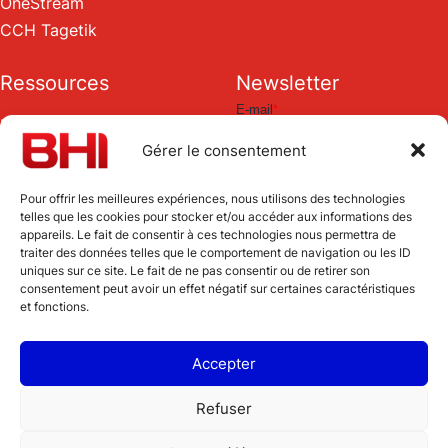
OneStream
CCH Tagetik
Ressources
Newsletter
Blog
Gérer le consentement
Livres blancs
Pour offrir les meilleures expériences, nous utilisons des technologies
telles que les cookies pour stocker et/ou accéder aux informations des
appareils. Le fait de consentir à ces technologies nous permettra de
traiter des données telles que le comportement de navigation ou les ID
uniques sur ce site. Le fait de ne pas consentir ou de retirer son
consentement peut avoir un effet négatif sur certaines caractéristiques
Cabinet de conseil
et fonctions.
et intégrateur de solutions ERP
4 Rue de la Pyramide,
92100 Boulogne-Billancourt
Accepter
tél :
+33 (0)1 83 62 12 23
Refuser