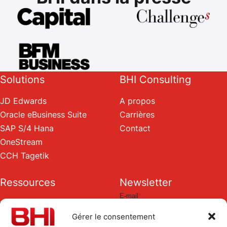
Solutions
BHI Consulting
JD Edwards
A propos
Oracle eBusiness Suite
Carrières
SAP S/4 Hana
Contact
OneStream
CCH Tagetik
Ressources
Newsletter
Blog
Gérer le consentement
Livres blancs