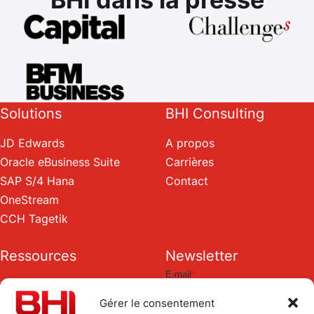
BHI dans la presse
Solutions
BHI Consulting
JD Edwards
A propos
Oracle eBusiness Suite
Carrières
SAP S/4 Hana
Contact
OneStream
CCH Tagetik
Ressources
Newsletter
Blog
Gérer le consentement
Livres blancs